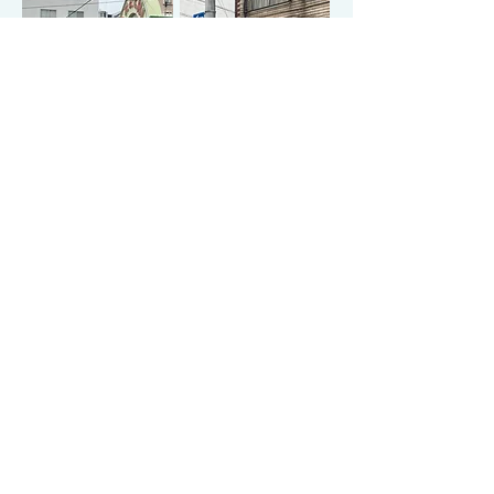
​©️ やま設計 All Rights Reserved