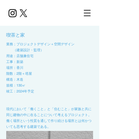
​喫茶と家
​業務；プロジェクトデザイン＋空間デザイン
（建築設計・監理）
用途：店舗兼住宅
​工事：新築
場所：香川
階数：2階＋塔屋
構造：木造
​規模：130㎡
​竣工：2024年予定
現代において「働くこと」と「住むこと」が家族と共に
同じ建物の中に在ることについて考えるプロジェクト。
働く場所という性質を通して作り続ける場所とは何かつ
いても思考する建築である。